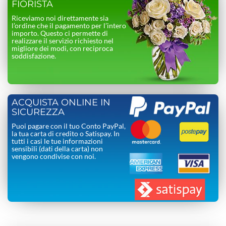
FIORISTA
Riceviamo noi direttamente sia
l’ordine che il pagamento per l’intero
importo. Questo ci permette di
realizzare il servizio richiesto nel
migliore dei modi, con reciproca
soddisfazione.
ACQUISTA ONLINE IN
SICUREZZA
Puoi pagare con il tuo Conto PayPal,
la tua carta di credito o Satispay. In
tutti i casi le tue informazioni
sensibili (dati della carta) non
vengono condivise con noi.