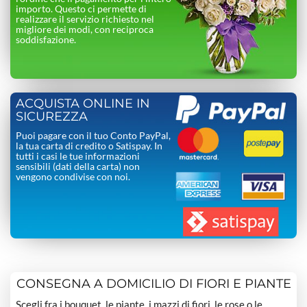
importo. Questo ci permette di
realizzare il servizio richiesto nel
migliore dei modi, con reciproca
soddisfazione.
ACQUISTA ONLINE IN
SICUREZZA
Puoi pagare con il tuo Conto PayPal,
la tua carta di credito o Satispay. In
tutti i casi le tue informazioni
sensibili (dati della carta) non
vengono condivise con noi.
CONSEGNA A DOMICILIO DI FIORI E PIANTE
Scegli fra i bouquet, le piante, i mazzi di fiori, le rose o le