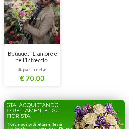
Bouquet "L´amore è
nell´intreccio"
A partire da:
€ 70,00
STAI ACQUISTANDO
DIRETTAMENTE DAL
FIORISTA
Riceviamo noi direttamente sia
l’ordine che il pagamento per l’intero