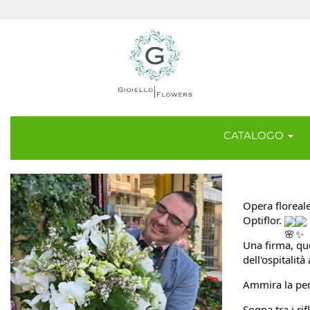
CATALOGO
Opera floreale
Optiflor.
Una firma, que
dell'ospitalità
Ammira la perf
Sogna tra i ri