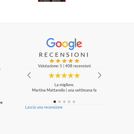
RECENSIONI
Valutazione: 5
|
408 recensioni
o
simi
La migliore.
zakaria abou
mana fa
Martina Mattarello
|
una settimana fa
ee
Lascia una recensione