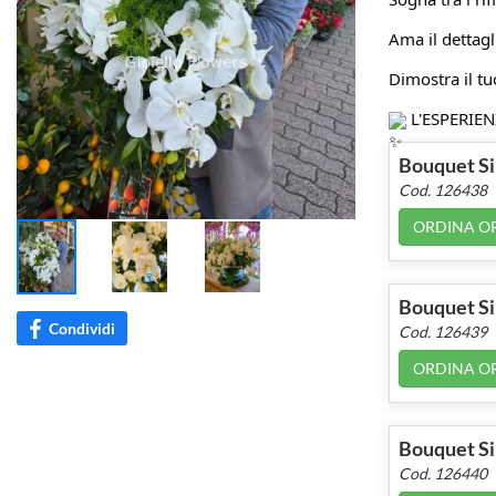
Ama il dettagl
Dimostra il tuo
L'ESPERIE
Bouquet Si
Cod. 126438
ORDINA O
Bouquet Si
Condividi
Cod. 126439
ORDINA O
Bouquet Si
Cod. 126440