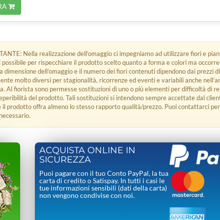
RA
E: Nella realizzazione dell’omaggio ci impegniamo ad utilizzare fiori e piant
l possibile per rispecchiare il prodotto scelto quanto a forma e colori ma occorr
a dimensione dell’omaggio e il numero dei fiori contenuti dipendono dai prezzi 
nte molto diversi per stagionalità, ricorrenze ed eventi e variabili anche nell’ar
. Al fiorista sono permesse sostituzioni di uno o più elementi per difficoltà di rep
peribilità del prodotto. Tali sostituzioni si intendono sempre accettate dal clie
 il prodotto offra almeno lo stesso rapporto qualità/prezzo. Puoi contattarci pe
 necessario.
ACQUISTA ONLINE IN
SICUREZZA
Puoi pagare con il tuo Conto PayPal, la tua
carta di credito o Satispay. In tutti i casi le
tue informazioni sensibili (dati della carta)
non vengono condivise con noi.