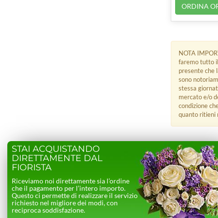
ORDINA O
NOTA IMPORTANT
faremo tutto i
presente che l
sono notoriame
stessa giornata
mercato e/o de
condizione che
quanto ritieni
STAI ACQUISTANDO
DIRETTAMENTE DAL
FIORISTA
Riceviamo noi direttamente sia l’ordine
che il pagamento per l’intero importo.
Questo ci permette di realizzare il servizio
richiesto nel migliore dei modi, con
reciproca soddisfazione.