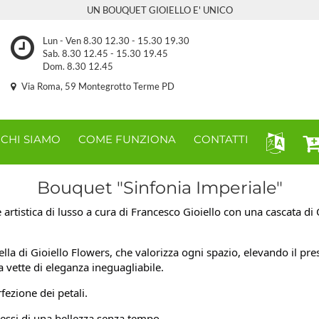
UN BOUQUET GIOIELLO E' UNICO
Lun - Ven 8.30 12.30 - 15.30 19.30
Sab. 8.30 12.45 - 15.30 19.45
Dom. 8.30 12.45
Via Roma, 59 Montegrotto Terme PD
CHI SIAMO
COME FUNZIONA
CONTATTI
Bouquet "Sinfonia Imperiale"
 artistica di lusso a cura di Francesco Gioiello con una cascata di
lla di Gioiello Flowers, che valorizza ogni spazio, elevando il pre
 a vette di eleganza ineguagliabile.
ezione dei petali.
flessi di una bellezza senza tempo.