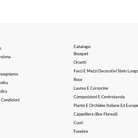
Catalogo:
o
Bouquet
nziona
Orsetti
Fasci E Mazzi Decorativi Stelo Lung
nsegniamo
Rose
olicy
Mazzi di fiori bellis
Laurea E Coroncine
licy
Chiara Perin
|
una setti
Composizioni E Centrotavola
 Condizioni
Piante E Orchidee Italiane Ed Europ
Cappelliera (box Floreali)
Cuori
Funebre