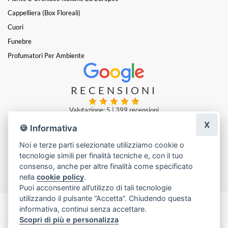
Cappelliera (box Floreali)
Cuori
Funebre
Profumatori Per Ambiente
RECENSIONI
Valutazione: 5
|
399 recensioni
X
🍪 Informativa
Giovanni Belli
|
5 giorni fa
Noi e terze parti selezionate utilizziamo cookie o
tecnologie simili per finalità tecniche e, con il tuo
Lascia una recensione
consenso, anche per altre finalità come specificato
nella
cookie policy
.
Puoi acconsentire all’utilizzo di tali tecnologie
utilizzando il pulsante “Accetta”. Chiudendo questa
informativa, continui senza accettare.
Made with
by
Infoser.it
-
Realizzazione Siti ecommerce per Fioristi
- ©
Scopri di più e personalizza
2026