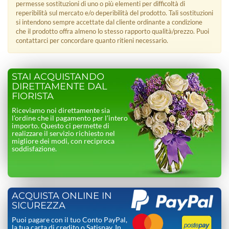
permesse sostituzioni di uno o più elementi per difficoltà di
reperibilità sul mercato e/o deperibilità del prodotto. Tali sostituzioni
si intendono sempre accettate dal cliente ordinante a condizione
che il prodotto offra almeno lo stesso rapporto qualità/prezzo. Puoi
contattarci per concordare quanto ritieni necessario.
STAI ACQUISTANDO
DIRETTAMENTE DAL
FIORISTA
Riceviamo noi direttamente sia
l’ordine che il pagamento per l’intero
importo. Questo ci permette di
realizzare il servizio richiesto nel
migliore dei modi, con reciproca
soddisfazione.
ACQUISTA ONLINE IN
SICUREZZA
Puoi pagare con il tuo Conto PayPal,
la tua carta di credito o Satispay. In