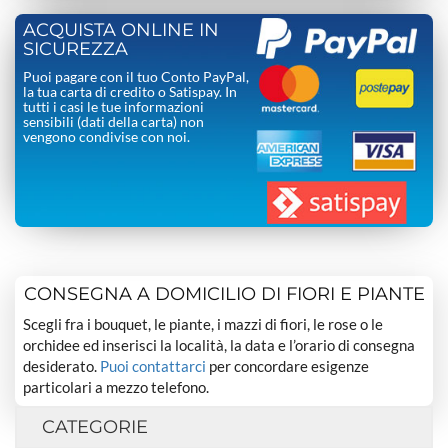
ACQUISTA ONLINE IN
SICUREZZA
Puoi pagare con il tuo Conto PayPal,
la tua carta di credito o Satispay. In
tutti i casi le tue informazioni
sensibili (dati della carta) non
vengono condivise con noi.
CONSEGNA A DOMICILIO DI FIORI E PIANTE
Scegli fra i bouquet, le piante, i mazzi di fiori, le rose o le
orchidee ed inserisci la località, la data e l’orario di consegna
desiderato.
Puoi contattarci
per concordare esigenze
particolari a mezzo telefono.
CATEGORIE