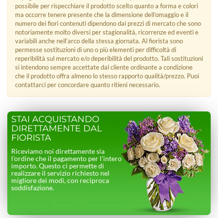
possibile per rispecchiare il prodotto scelto quanto a forma e colori
ma occorre tenere presente che la dimensione dell’omaggio e il
numero dei fiori contenuti dipendono dai prezzi di mercato che sono
notoriamente molto diversi per stagionalità, ricorrenze ed eventi e
variabili anche nell’arco della stessa giornata. Al fiorista sono
permesse sostituzioni di uno o più elementi per difficoltà di
reperibilità sul mercato e/o deperibilità del prodotto. Tali sostituzioni
si intendono sempre accettate dal cliente ordinante a condizione
che il prodotto offra almeno lo stesso rapporto qualità/prezzo. Puoi
contattarci per concordare quanto ritieni necessario.
STAI ACQUISTANDO
DIRETTAMENTE DAL
FIORISTA
Riceviamo noi direttamente sia
l’ordine che il pagamento per l’intero
importo. Questo ci permette di
realizzare il servizio richiesto nel
migliore dei modi, con reciproca
soddisfazione.