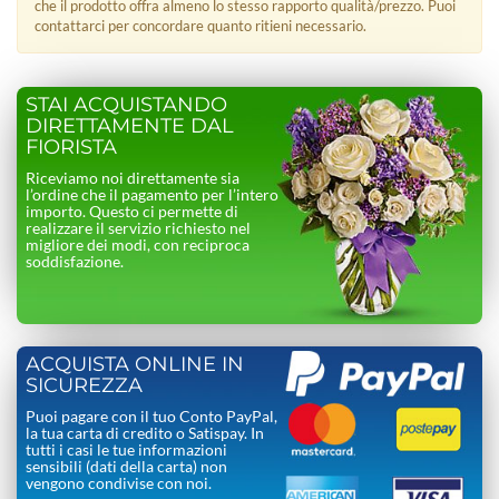
che il prodotto offra almeno lo stesso rapporto qualità/prezzo. Puoi
contattarci per concordare quanto ritieni necessario.
STAI ACQUISTANDO
DIRETTAMENTE DAL
FIORISTA
Riceviamo noi direttamente sia
l’ordine che il pagamento per l’intero
importo. Questo ci permette di
realizzare il servizio richiesto nel
migliore dei modi, con reciproca
soddisfazione.
ACQUISTA ONLINE IN
SICUREZZA
Puoi pagare con il tuo Conto PayPal,
la tua carta di credito o Satispay. In
tutti i casi le tue informazioni
sensibili (dati della carta) non
vengono condivise con noi.