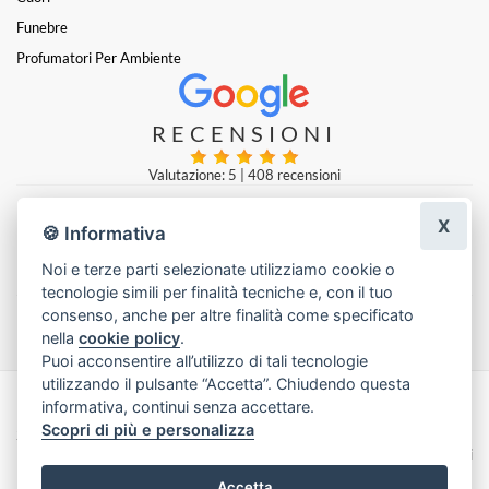
Funebre
Profumatori Per Ambiente
RECENSIONI
Valutazione: 5
|
408 recensioni
X
🍪 Informativa
zakaria aboulwafi
|
una settimana fa
Noi e terze parti selezionate utilizziamo cookie o
tecnologie simili per finalità tecniche e, con il tuo
Lascia una recensione
consenso, anche per altre finalità come specificato
nella
cookie policy
.
Puoi acconsentire all’utilizzo di tali tecnologie
utilizzando il pulsante “Accetta”. Chiudendo questa
informativa, continui senza accettare.
Made with
by
Infoser.it
-
Realizzazione Siti ecommerce per Fioristi
- ©
Scopri di più e personalizza
2026
Privacy Policy
Cookie Policy
Termini e Condizioni
Accetta