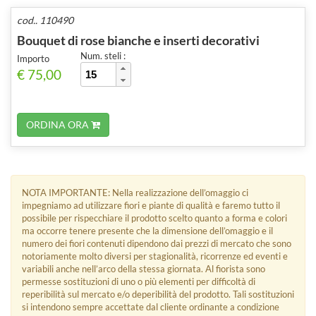
cod.. 110490
Bouquet di rose bianche e inserti decorativi
Num. steli :
Importo
€ 75,00
ORDINA ORA
NOTA IMPORTANTE: Nella realizzazione dell’omaggio ci
impegniamo ad utilizzare fiori e piante di qualità e faremo tutto il
possibile per rispecchiare il prodotto scelto quanto a forma e colori
ma occorre tenere presente che la dimensione dell’omaggio e il
numero dei fiori contenuti dipendono dai prezzi di mercato che sono
notoriamente molto diversi per stagionalità, ricorrenze ed eventi e
variabili anche nell’arco della stessa giornata. Al fiorista sono
permesse sostituzioni di uno o più elementi per difficoltà di
reperibilità sul mercato e/o deperibilità del prodotto. Tali sostituzioni
si intendono sempre accettate dal cliente ordinante a condizione