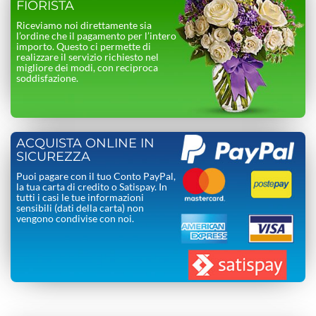
FIORISTA
Riceviamo noi direttamente sia
l’ordine che il pagamento per l’intero
importo. Questo ci permette di
realizzare il servizio richiesto nel
migliore dei modi, con reciproca
soddisfazione.
ACQUISTA ONLINE IN
SICUREZZA
Puoi pagare con il tuo Conto PayPal,
la tua carta di credito o Satispay. In
tutti i casi le tue informazioni
sensibili (dati della carta) non
vengono condivise con noi.