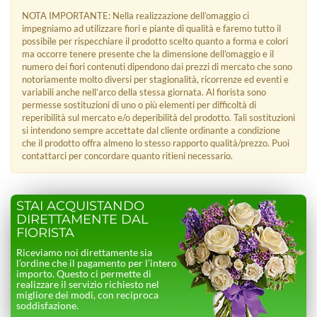
NOTA IMPORTANTE: Nella realizzazione dell’omaggio ci
impegniamo ad utilizzare fiori e piante di qualità e faremo tutto il
possibile per rispecchiare il prodotto scelto quanto a forma e colori
ma occorre tenere presente che la dimensione dell’omaggio e il
numero dei fiori contenuti dipendono dai prezzi di mercato che sono
notoriamente molto diversi per stagionalità, ricorrenze ed eventi e
variabili anche nell’arco della stessa giornata. Al fiorista sono
permesse sostituzioni di uno o più elementi per difficoltà di
reperibilità sul mercato e/o deperibilità del prodotto. Tali sostituzioni
si intendono sempre accettate dal cliente ordinante a condizione
che il prodotto offra almeno lo stesso rapporto qualità/prezzo. Puoi
contattarci per concordare quanto ritieni necessario.
STAI ACQUISTANDO
DIRETTAMENTE DAL
FIORISTA
Riceviamo noi direttamente sia
l’ordine che il pagamento per l’intero
importo. Questo ci permette di
realizzare il servizio richiesto nel
migliore dei modi, con reciproca
soddisfazione.