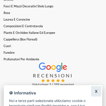
Fasci E Mazzi Decorativi Stelo Lungo
Rose
Laurea E Coroncine
Composizioni E Centrotavola
Piante E Orchidee Italiane Ed Europee
Cappelliera (box Floreali)
Cuori
Funebre
Profumatori Per Ambiente
RECENSIONI
Valutazione: 5
|
399 recensioni
X
🍪 Informativa
Giovanni Belli
|
5 giorni fa
Noi e terze parti selezionate utilizziamo cookie o
tecnologie simili per finalità tecniche e, con il tuo