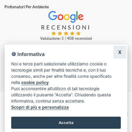
Profumatori Per Ambiente
RECENSIONI
Valutazione: 5
|
408 recensioni
X
🍪 Informativa
zakaria aboulwafi
|
una settimana fa
Noi e terze parti selezionate utilizziamo cookie o
tecnologie simili per finalità tecniche e, con il tuo
Lascia una recensione
consenso, anche per altre finalità come specificato
nella
cookie policy
.
Puoi acconsentire all’utilizzo di tali tecnologie
utilizzando il pulsante “Accetta”. Chiudendo questa
informativa, continui senza accettare.
Made with
by
Infoser.it
-
Realizzazione Siti ecommerce per Fioristi
- ©
Scopri di più e personalizza
2026
Privacy Policy
Cookie Policy
Termini e Condizioni
Accetta