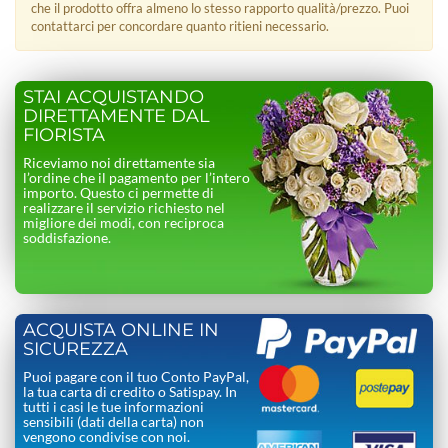
che il prodotto offra almeno lo stesso rapporto qualità/prezzo. Puoi
contattarci per concordare quanto ritieni necessario.
STAI ACQUISTANDO
DIRETTAMENTE DAL
FIORISTA
Riceviamo noi direttamente sia
l’ordine che il pagamento per l’intero
importo. Questo ci permette di
realizzare il servizio richiesto nel
migliore dei modi, con reciproca
soddisfazione.
ACQUISTA ONLINE IN
SICUREZZA
Puoi pagare con il tuo Conto PayPal,
la tua carta di credito o Satispay. In
tutti i casi le tue informazioni
sensibili (dati della carta) non
vengono condivise con noi.