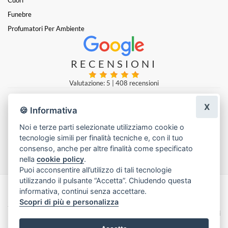
Funebre
Profumatori Per Ambiente
RECENSIONI
Valutazione: 5
|
408 recensioni
X
🍪 Informativa
zakaria aboulwafi
|
una settimana fa
Noi e terze parti selezionate utilizziamo cookie o
tecnologie simili per finalità tecniche e, con il tuo
Lascia una recensione
consenso, anche per altre finalità come specificato
nella
cookie policy
.
Puoi acconsentire all’utilizzo di tali tecnologie
utilizzando il pulsante “Accetta”. Chiudendo questa
informativa, continui senza accettare.
Made with
by
Infoser.it
-
Realizzazione Siti ecommerce per Fioristi
- ©
Scopri di più e personalizza
2026
Privacy Policy
Cookie Policy
Termini e Condizioni