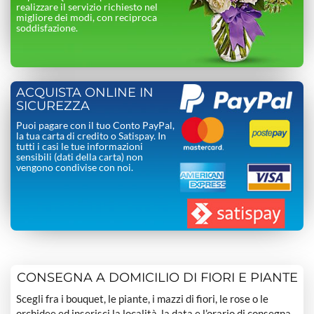
realizzare il servizio richiesto nel
migliore dei modi, con reciproca
soddisfazione.
ACQUISTA ONLINE IN
SICUREZZA
Puoi pagare con il tuo Conto PayPal,
la tua carta di credito o Satispay. In
tutti i casi le tue informazioni
sensibili (dati della carta) non
vengono condivise con noi.
CONSEGNA A DOMICILIO DI FIORI E PIANTE
Scegli fra i bouquet, le piante, i mazzi di fiori, le rose o le
orchidee ed inserisci la località, la data e l’orario di consegna